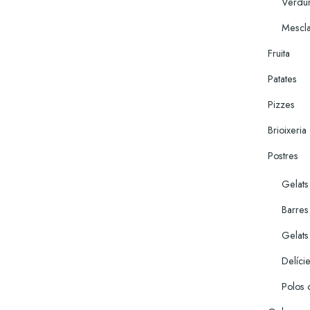
Verdur
Mescla
Fruita
Patates
Pizzes
Brioixeria
Postres
Gelats
Barres 
Gelats
Delíci
Polos 