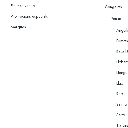
Els més venuts
Congelats
Promocions especials
Peixos
Marques
Anguil
Fumats
Bacall
Llobar
Lleng
Lluç
Rap
Salmó
Seitó
Tonyin