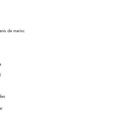
nis de marisc
a
í
des
ar