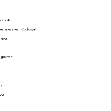
Xocolata
s artesanes i Codonyat
itures
 gourmet
sa
cos