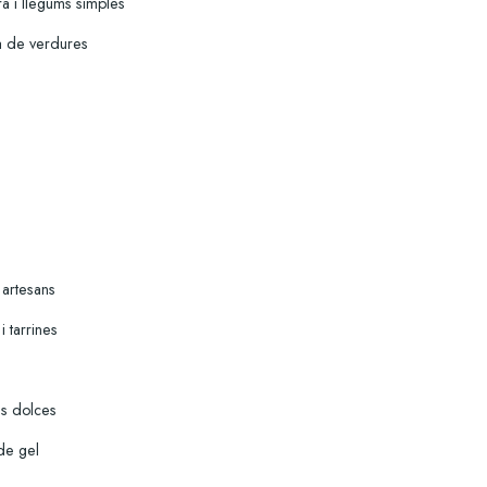
a i llegums simples
 de verdures
 artesans
i tarrines
es dolces
de gel