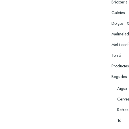
Brioixeria
Galetes
Dolços i 
Melmelade
Mel i conf
Torró
Productes
Begudes
Aigua
Cerve
Refres
Té