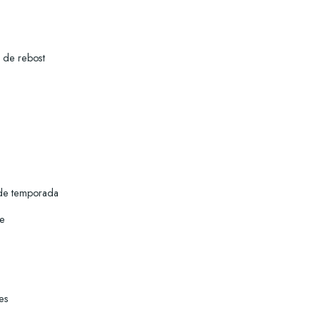
 de rebost
 de temporada
re
es