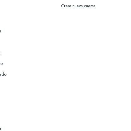
Crear nueva cuenta
a
à
ro
uado
a