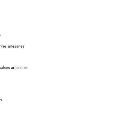
s
ves artesanes
salses artesanes
és
s