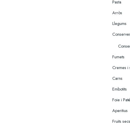
Pasta
Arròs
Llegums
Conserve
Conser
Fumets
Cremes i 
Carns
Embotits
Foie i Pat
Aperitius
Fruits sec