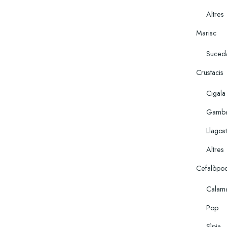
Altres
Marisc
Suceda
Crustacis
Cigala
Gamb
Llagost
Altres
Cefalòpo
Calam
Pop
Sìpia