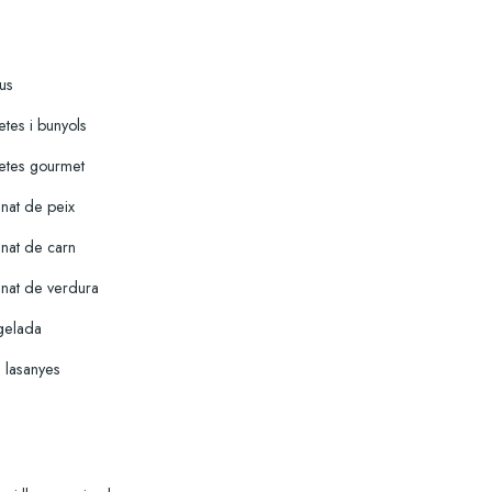
ius
tes i bunyols
etes gourmet
inat de peix
inat de carn
inat de verdura
gelada
i lasanyes