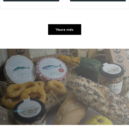
Veure més
Productes
Sense Gluten
Disposem d'una gran selecció de
productes exclusius i gourmet,
completament lliures de gluten.
Comprar