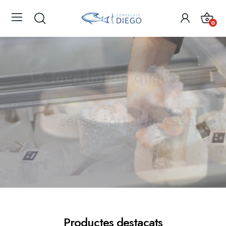
0
La teva botiga gourmet
Congelat de qualitat
sense sortir de casa
de confiança
Productes destacats