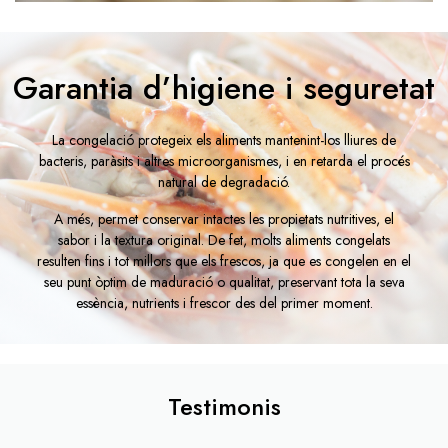
Garantia d’higiene i seguretat
La congelació protegeix els aliments mantenint-los lliures de
bacteris, paràsits i altres microorganismes, i en retarda el procés
natural de degradació.
A més, permet conservar intactes les propietats nutritives, el
sabor i la textura original. De fet, molts aliments congelats
resulten fins i tot millors que els frescos, ja que es congelen en el
seu punt òptim de maduració o qualitat, preservant tota la seva
essència, nutrients i frescor des del primer moment.
Testimonis