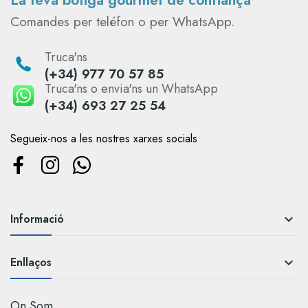
La teva botiga gourmet de confiança
Comandes per teléfon o per WhatsApp.
Truca'ns
(+34) 977 70 57 85
Truca'ns o envia'ns un WhatsApp
(+34) 693 27 25 54
Segueix-nos a les nostres xarxes socials
Informació

Enllaços

On Som