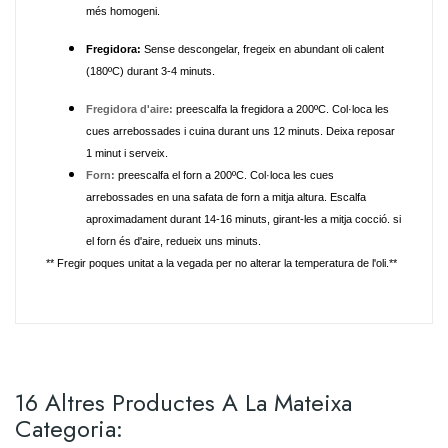
més homogeni.
Fregidora:
Sense descongelar, fregeix en abundant oli calent
(180ºC) durant 3-4 minuts.
Fregidora
d'aire:
preescalfa la fregidora a 200ºC. Col·loca les
cues arrebossades i cuina durant uns 12 minuts. Deixa reposar
1 minut i serveix.
Forn:
preescalfa el forn a 200ºC. Col·loca les cues
arrebossades en una safata de forn a mitja altura. Escalfa
aproximadament durant 14-16 minuts, girant-les a mitja cocció. si
el forn és d'aire, redueix uns minuts.
** Fregir poques unitat a la vegada per no alterar la temperatura de l'oli.**
16 Altres Productes A La Mateixa
Categoria: