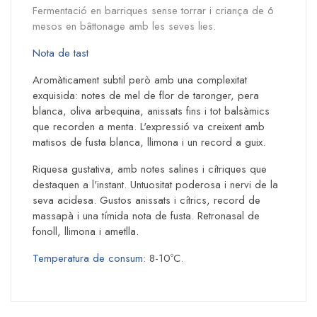
Fermentació en barriques sense torrar i criança de 6
mesos en bâttonage amb les seves lies.
Nota de tast
Aromàticament subtil però amb una complexitat
exquisida: notes de mel de flor de taronger, pera
blanca, oliva arbequina, anissats fins i tot balsàmics
que recorden a menta. L'expressió va creixent amb
matisos de fusta blanca, llimona i un record a guix.
Riquesa gustativa, amb notes salines i cítriques que
destaquen a l'instant. Untuositat poderosa i nervi de la
seva acidesa. Gustos anissats i cítrics, record de
massapà i una tímida nota de fusta. Retronasal de
fonoll, llimona i ametlla.
Temperatura de consum
: 8-10ºC.