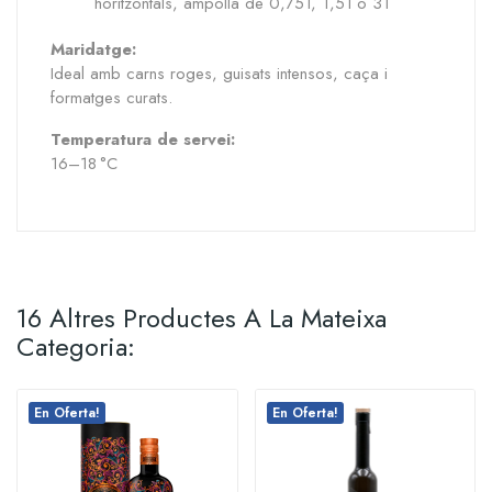
horitzontals, ampolla de 0,75 l, 1,5 l o 3 l
Maridatge:
Ideal amb carns roges, guisats intensos, caça i
formatges curats.
Temperatura de servei:
16–18 °C
16 Altres Productes A La Mateixa
Categoria:
En Oferta!
En Oferta!