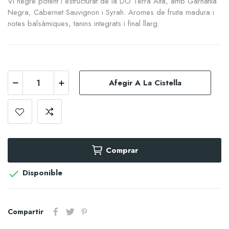
Vi negre potent i estructurat de la DO Terra Alta, amb Garnatxa
Negra, Cabernet Sauvignon i Syrah. Aromes de fruita madura i
notes balsàmiques, tanins integrats i final llarg.
Afegir A La Cistella
Comprar
Disponible

Compartir