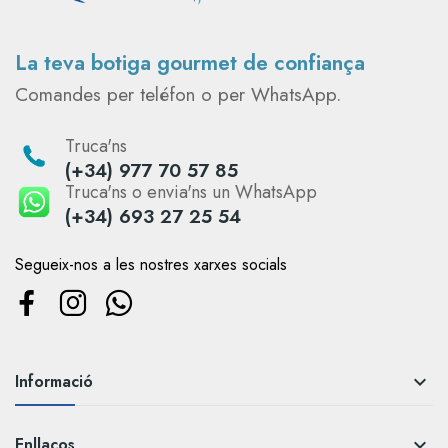
La teva botiga gourmet de confiança
Comandes per teléfon o per WhatsApp.
Truca'ns
(+34) 977 70 57 85
Truca'ns o envia'ns un WhatsApp
(+34) 693 27 25 54
Segueix-nos a les nostres xarxes socials
Informació

Enllaços
