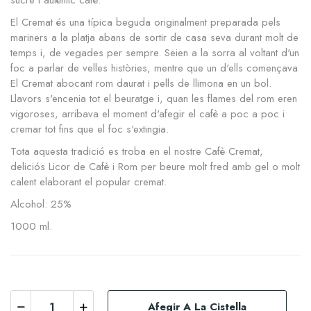
sucre i autèntic cafè.
El Cremat és una típica beguda originalment preparada pels
mariners a la platja abans de sortir de casa seva durant molt de
temps i, de vegades per sempre. Seien a la sorra al voltant d'un
foc a parlar de velles històries, mentre que un d'ells començava
El Cremat abocant rom daurat i pells de llimona en un bol.
Llavors s'encenia tot el beuratge i, quan les flames del rom eren
vigoroses, arribava el moment d'afegir el cafè a poc a poc i
cremar tot fins que el foc s'extingia.
Tota aquesta tradició es troba en el nostre Cafè Cremat,
deliciós Licor de Cafè i Rom per beure molt fred amb gel o molt
calent elaborant el popular cremat.
Alcohol: 25%
1000 ml.
Afegir A La Cistella