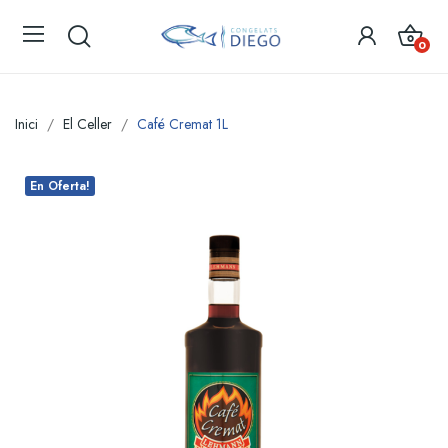
0
Inici
El Celler
Café Cremat 1L
En Oferta!