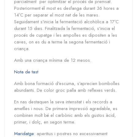
parcialment per optimitzar el procés de premsat.
Posteriorment él most es desfanga durant 36 hores a
14ºC per separar el most net de les mares.
Seguidament s'inicia la fermentació alcohòlica a 17ºC
durant 15 dies. Finalitzada la fermentació, s'inicia el
procés de cupatge i les ampolles es dipositen a les
caves, on es du a terme la segona fermentació i
criança.
Amb una criança mínima de 12 mesos.
Nota de tast
Amb bona formació d'escuma, s'aprecien bombolles
abundants. De color groc palla amb reflexes verds.
En nas destaquen la seva intensitat i els records a
ametlles i nous. De primera impressió agradable, es
combinen molt bé el carbònic amb els gustos àcid,
primer, i dolç, en segon terme.
Maridatge
: aperitius i postres no excessivament