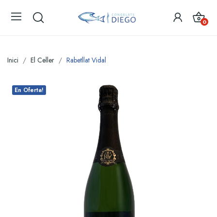
0
Inici
El Celler
Rabetllat Vidal
En Oferta!