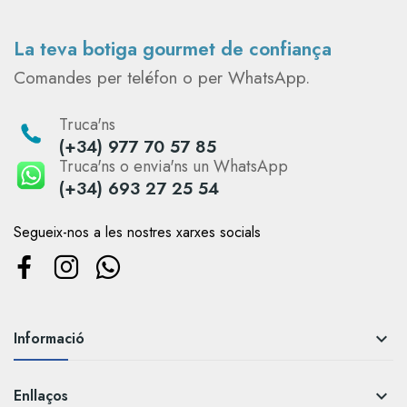
La teva botiga gourmet de confiança
Comandes per teléfon o per WhatsApp.
Truca'ns
(+34) 977 70 57 85
Truca'ns o envia'ns un WhatsApp
(+34) 693 27 25 54
Segueix-nos a les nostres xarxes socials
Informació

Enllaços
