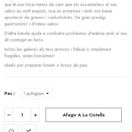
que té una mica menys de carn que els escamarlans el seu
sabor és molt exquisit, rica en proteïnes i amb una baixa
aportació de greixos i carbohidrats. De gran prestigi
gastronòmic i d'intens sabor.
D'altra banda ajuda a combatre problemes d'anèmia amb el seu
alt contingut en ferro.
Inclou les galeres als teus arrosos i fideuà o simplement
fregides, estan bonísimes!
Ideals per preparar fumets o brous de peix.
Pes :
Afegir A La Cistella