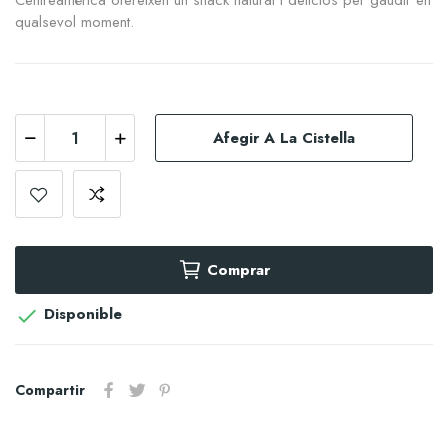
Centreamèrica ofereixen un snack natural i deliciós per gaudir en
qualsevol moment.
Afegir A La Cistella
Comprar
Disponible

Compartir