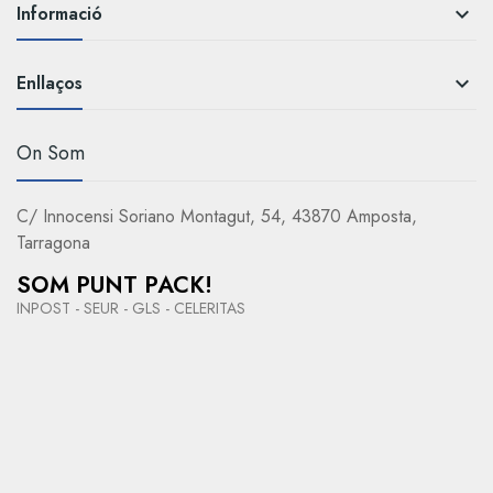
Informació

Enllaços

On Som
C/ Innocensi Soriano Montagut, 54, 43870 Amposta,
Tarragona
SOM PUNT PACK!
INPOST - SEUR - GLS - CELERITAS