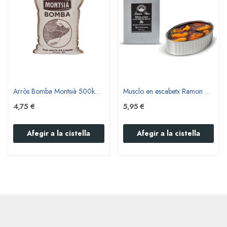
Arròs Bomba Montsià 500kg - Envàs de tela
Musclo en escabetx Ramon Peña 12/16 pcs.
4,75 €
5,95 €
Afegir a la cistella
Afegir a la cistella