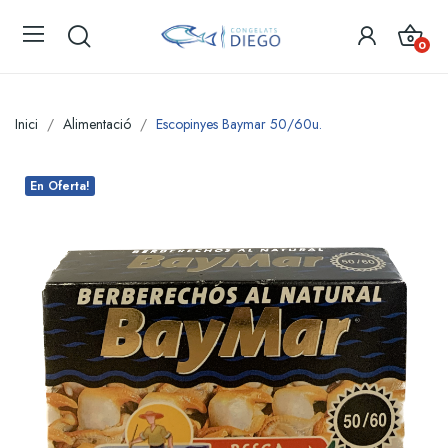
0
Inici
Alimentació
Escopinyes Baymar 50/60u.
En Oferta!