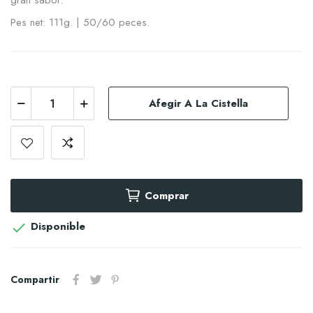
gran sabor.
Pes net: 111g. | 50/60 peces.
Afegir A La Cistella
Comprar
Disponible

Compartir