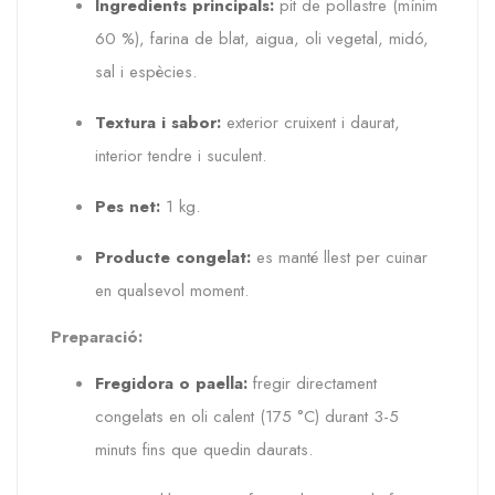
Ingredients principals:
pit de pollastre (mínim
60 %), farina de blat, aigua, oli vegetal, midó,
sal i espècies.
Textura i sabor:
exterior cruixent i daurat,
interior tendre i suculent.
Pes net:
1 kg.
Producte congelat:
es manté llest per cuinar
en qualsevol moment.
Preparació:
Fregidora o paella:
fregir directament
congelats en oli calent (175 °C) durant 3-5
minuts fins que quedin daurats.