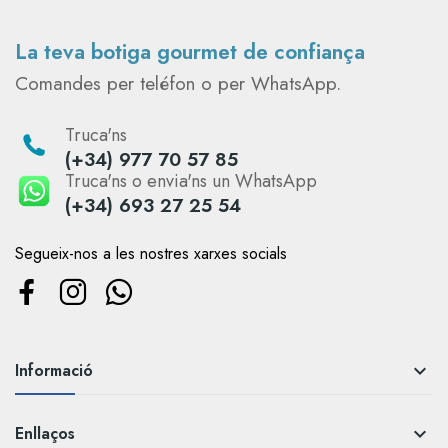
La teva botiga gourmet de confiança
Comandes per teléfon o per WhatsApp.
Truca'ns
(+34) 977 70 57 85
Truca'ns o envia'ns un WhatsApp
(+34) 693 27 25 54
Segueix-nos a les nostres xarxes socials
Informació

Enllaços
