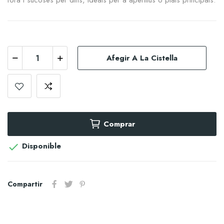
fora i sucoses per dins, ideals per a aperitius o plats principals.
Afegir A La Cistella
Comprar
Disponible

Compartir