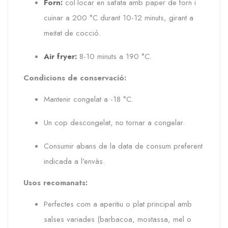
Forn:
col·locar en safata amb paper de forn i
cuinar a 200 °C durant 10-12 minuts, girant a
meitat de cocció.
Air fryer:
8-10 minuts a 190 °C.
Condicions de conservació:
Mantenir congelat a -18 °C.
Un cop descongelat, no tornar a congelar.
Consumir abans de la data de consum preferent
indicada a l’envàs.
Usos recomanats:
Perfectes com a aperitiu o plat principal amb
salses variades (barbacoa, mostassa, mel o