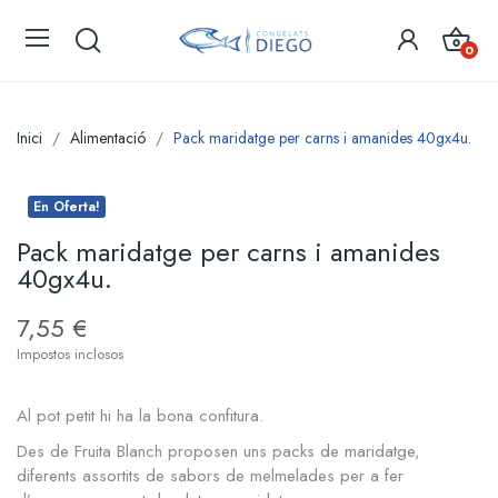
0
Inici
Alimentació
Pack maridatge per carns i amanides 40gx4u.
En Oferta!
Pack maridatge per carns i amanides
40gx4u.
7,55 €
Impostos inclosos
Al pot petit hi ha la bona confitura.
Des de Fruita Blanch proposen uns packs de maridatge,
diferents assortits de sabors de melmelades per a fer