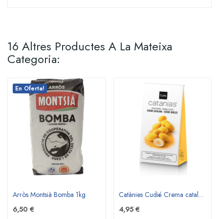
16 Altres Productes A La Mateixa
Categoria:
En Oferta!
Arròs Montsià Bomba 1kg
Catànies Cudié Crema catalana 60gr
6,50 €
4,95 €