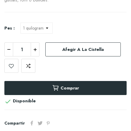
guisats, forn o bullides.
Pes :
Afegir A La Cistella
Comprar
Disponible

Compartir