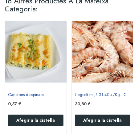
16 Altres Productes A La Mateixa
Categoria:
Canelons d'espinacs
Llagostí mitjà 31-40u./Kg - Congelat a bord
0,37 €
30,80 €
Afegir a la cistella
Afegir a la cistella