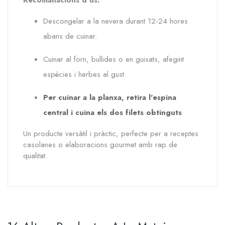
Recomanacions d’ús:
Descongelar a la nevera durant 12-24 hores
abans de cuinar.
Cuinar al forn, bullides o en guisats, afegint
espècies i herbes al gust.
Per cuinar a la planxa, retira l'espina
central i cuina els dos filets obtinguts
Un producte versàtil i pràctic, perfecte per a receptes
casolanes o elaboracions gourmet amb rap de
qualitat.