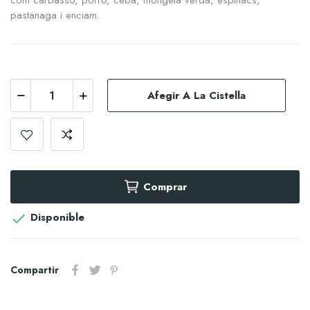
com carbassó, porro, ceba, mongeta verda, espinacs,
pastanaga i enciam.
Afegir A La Cistella
Comprar
Disponible

Compartir