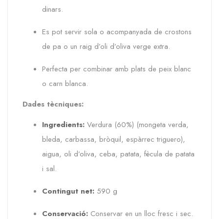
dinars.
Es pot servir sola o acompanyada de crostons
de pa o un raig d’oli d’oliva verge extra.
Perfecta per combinar amb plats de peix blanc
o carn blanca.
Dades tècniques:
Ingredients:
Verdura (60%) (mongeta verda,
bleda, carbassa, bròquil, espàrrec triguero),
aigua, oli d’oliva, ceba, patata, fècula de patata
i sal.
Contingut net:
590 g
Conservació:
Conservar en un lloc fresc i sec.