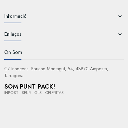
Informació

Enllaços

On Som
C/ Innocensi Soriano Montagut, 54, 43870 Amposta,
Tarragona
SOM PUNT PACK!
INPOST - SEUR - GLS - CELERITAS